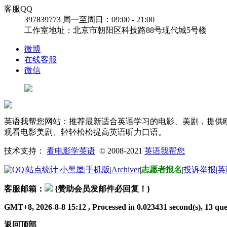
客服QQ
397839773
周一至周日：09:00 - 21:00
工作室地址：北京市朝阳区科技路88号现代城5号楼
微博
在线客服
微信
英语我帮您网站：推荐最新适合英语学习的电影、美剧，提供欧
观看电影美剧、轻轻松松提高英语听力口语。
技术支持：
看电影学英语
© 2008-2021
英语我帮您
|
站点统计
|
小黑屋
|
手机版
|
Archiver
|
志愿者报名
|
投诉举报
|
英
客服邮箱：
{赞助会员发邮件必回复！}
GMT+8, 2026-8-8 15:12
, Processed in 0.023431 second(s), 13 quer
返回顶部