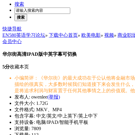
搜索
搜索
快捷导航
EN580英语学习论坛
»
下载中心首页
»
欧美电影
»
视频
»
商业职
会员中心
华尔街高清IPAD版中英字幕可切换
5分
收藏本页
小编简评：《华尔街》的最大成功在于公认他将金融市场
描绘的很真实，大多数时候我们知道接下来会发生什么，
是将追求利润与财富置于任何其他事情之上的价值观。他
发布人: owenlee
(举报)
文件大小: 1.72G
文件格式: MKV、MP4
包含字幕: 中文/英文/中上英下/英上中下
支持设备: 电脑/IPAD/智能手机平板
浏览量: 7809
下载量: 112