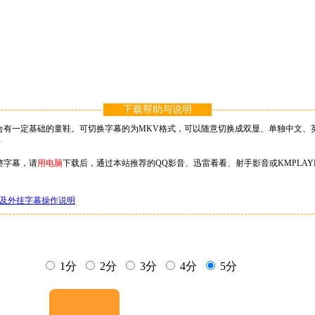
下载帮助与说明
合有一定基础的童鞋。可切换字幕的为MKV格式，可以随意切换成双显、单独中文、英
}
整字幕，请
用电脑
下载后，通过本站推荐的QQ影音、迅雷看看、射手影音或KMPLA
及外挂字幕操作说明
1分
2分
3分
4分
5分