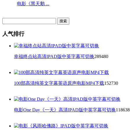
电影《黑天鹅 ...
人气排行
幸福终点站高清IPAD版中英字幕可切换
289480
100部高清纯英文字幕英语原声电影MP4下载
152730
电影One Day《一天》高清IPAD版中英字幕可切换
118638