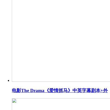
电影The Drama《爱情抓马》中英字幕剧本+外