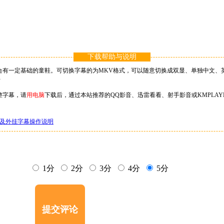
下载帮助与说明
合有一定基础的童鞋。可切换字幕的为MKV格式，可以随意切换成双显、单独中文、英
}
整字幕，请
用电脑
下载后，通过本站推荐的QQ影音、迅雷看看、射手影音或KMPLA
及外挂字幕操作说明
1分
2分
3分
4分
5分
提交评论