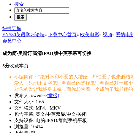
搜索
搜索
快捷导航
EN580英语学习论坛
»
下载中心首页
»
欧美电影
»
视频
»
爱情电
会员中心
成为简·奥斯汀高清IPAD版中英字幕可切换
5分
收藏本页
小编简评：“绝对不和不爱的人结婚，即使爱了也未必结
爱人，只能用文字来证明自己的选择来证明自己对于那个人
对你的爱让我终身未嫁，而你却带着一个成为了我书迷的女
发布人: owenlee
(举报)
文件大小: 1.65
文件格式: MP4、MKV
包含字幕: 英文/中英双显/中文/关闭
支持设备: 电脑/IPAD/智能手机平板
浏览量: 10414
下载量: 95