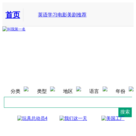
首页
英语学习电影美剧推荐
叫我第一名
布拉德·科恩在小学时，因为没办法克制的发出怪声，而被学校认为是
不受管教的坏小孩，不仅老师们不谅解，同学之间更是会取笑他这种行
分类
类型
地区
语言
年份
为。到了初中，幸好碰到了一位好校长，因缘际会下让他上台解释自己
的这种症状，并且也让布拉德·科恩说了一些自己的想法，让大家了解
他并不是故意作怪，之後，他对自己就比较有信心了。 大学毕业后，布
拉德·科恩秉持著每个学生都值得被教导而很想当老师的想法，去各个
学校面试寻求教职，但是，校方人员总因为他的症状而对他抱持著怀疑
的态度，甚至还要求他上课中不能发出声音才会聘请他，这些种种原因
让他感到挫折，但幸好有母亲一直支持他鼓励他，让他勇敢的面对生
活，克服困难，在这过程中他也收获了爱情。最后，经过了大约25间学
校的面试後，终於有一间小学愿意聘请他担任有一年合约的二年级导