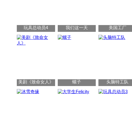
师！而他也印证了他非常适合当老师，与学生的关系都想处的很融洽，
最後甚至获选为那年度的优秀新进教师。
1
2
3
玩具总动员4
我们这一天
美国工厂
4
5
6
7
8
9
10
美剧《致命女人》
螺子
头脑特工队