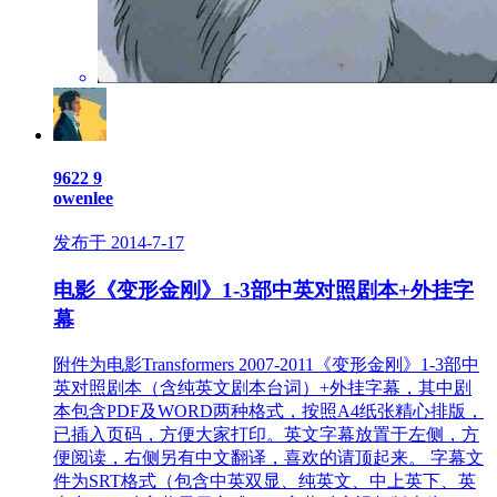
9622
9
owenlee
发布于 2014-7-17
电影《变形金刚》1-3部中英对照剧本+外挂字
幕
附件为电影Transformers 2007-2011《变形金刚》1-3部中
英对照剧本（含纯英文剧本台词）+外挂字幕，其中剧
本包含PDF及WORD两种格式，按照A4纸张精心排版，
已插入页码，方便大家打印。英文字幕放置于左侧，方
便阅读，右侧另有中文翻译，喜欢的请顶起来。 字幕文
件为SRT格式（包含中英双显、纯英文、中上英下、英