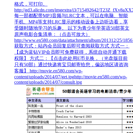
格式，可打印。
http://gd3.alicdn.com/imgextra/i3/715492642/T23Z_fXv
每一部都配带MP3音频与LRC文本，可以在电脑、智能
手机、MP4等支持LRC显示的移动设备上边听边看，享
受随时随地学习的乐趣。 以下为青少年学英语50部英文
原声电影合集清单：（点击可放大）
http://www.en580.com/data/attachment/album/201312/25/185
获取方式：站内会员回复后即可查阅获取方式 方式一：
【成为蓝钻VIP会员即可免费获得，系统自动开通下载
权限】 方式二：【点击此处用E币兑换，（光盘版目前
只有50部）通过快递将宝贝邮寄给您，偏远地区请咨询
客服】 http://movie.en580.com/wp-
content/uploads/2014/07/get.jpghttp://movie.en580.com/wp-
content/uploads/2014/07/consult.jpg