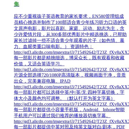
集
应不少重视孩子英语教育的家长要求，EN580管理组成
员精心挑选并制作了100部适合青少年练习听力口语的英
文原声电影，影片以喜剧、家庭、运动、励志为主，含
少许爱情片段，从300多部优秀影片中精选挑选，已帮助
家长过滤掉一些不适合青少年观看的片子（如色情、暴
力、血腥类重口味电影。） 资源特色：
http://gd3.alicdn.com/imgextra/i3/715492642/T23Z_fXv
每一部影片都是精挑细选，博采众长，既有观看和收藏
价值，又适合英语学习。
http://gd3.alicdn.com/imgextra/i3/715492642/T23Z_fXv
片源全部选择720/1080P高清版本，视频画面干净，音质
出众，完美兼容电脑、IPAD
http://gd3.alicdn.com/imgextra/i3/715492642/T23Z_fXv
每一部影片都可以选择中英/中/英/无 四种字幕切换，字
体大小及颜色均可调整。（默认打开为英文字幕）
http://gd3.alicdn.com/imgextra/i3/715492642/T23Z_fXv
每一部影片都提供小容量手机版，Android、Iphone智能
手机用户可以通过我们推荐的播放器切换字幕。
http://gd3.alicdn.com/imgextra/i3/715492642/T23Z_fXv
每一部影片都提供中英对照及纯英文版对白/剧本，PDF