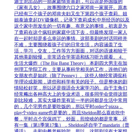
迪士尼出品的一部家庭情景喜剧，可以说是外国版的
《家有儿女》，故事围绕六口之家邓肯一家展开。原本
已经有三个孩子的邓肯夫妇又生下第四个孩子查莉。姐
姐泰迪拿起DV摄像机，记录下查莉成长中所经历的以及
这个家中所发生的一切有趣、有意义的事情，初衷是为
了查莉在这个疯狂的家庭中活下去，但最终发现一家人
在一起时却是多么幸运的事情。这部美剧的对话同样并
不难，主要围绕着孩子们的日常生活，内容涵盖了生
活，学习，交友，工作等方方面面，对话的语速相较于
其他美剧较慢，非常适合学英语和练习听力观看。 4、
生活大爆炸（The Big Bang Theory） 本剧四大男主在加
州理工学院工作，主要从事科学相关的工作，连他们的
女朋友也是如此（除了Penney）。这些人物经常调侃科
学理论或新闻，讲些和科学有关的段子。但是整体的剧
情轻松好笑，所以还是很适合大家学习的。由于主角们
经常飚出各种高大上的专业术语，很多同学会觉得这部
剧比较难，其实大爆炸里有近一半的词都是生活中常用
的，几个宅男也是要吃饭的，所以平时order个pizza，
play个video game也是要的，而且Sheldon那么喜欢吃中
餐，平时点个宫保鸡丁，炒面，煎饺啥的都是常事，还
有一集（第1季第17集），Sheldon还自学了mandarin（普
通话），去和中餐老板吵架，所以，这部剧没有大家想