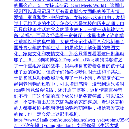
的那么难。 5、女孩成长记（Girl Meets World） 这部电
视剧可以说是记录了所有青春期少女面临的关于友情、
爱情、家庭和学业中的烦恼。女孩Riley求追自由，梦想
过上无拘无束的生活，怎奈父亲是学校的历史老师，自
己只能被迫生活在父亲的眼皮底下，一举一动都被父亲
所“监视”。而母亲经营着一家餐厅，这里也成了许多学
生放学以后的集中地。女孩成长记生动而真实地刻画了
国外青少年的中学生活，如果你想了解美国的校园文
化、家庭文化和友情文化，那么只需要看看这部剧集就
够了。 6、《狗狗博客》Dog with a Blog 狗狗博客讲述
了一个重组家庭的故事，妈妈和爸爸带着各自的孩子组
建了新的家庭，但孩子们始终吵吵闹闹无法和平共处。
于是爸爸从动物收容所领养了一只小狗，希望孩子在一
起饲养狗狗的过程中，可以增进感情。没想到这只名叫
stan狗狗竟然会说话，还开通了博客，这剧情简直神奇
到不行，而这个家的五个成员也是各带笑点，可以说这
是一个笑料百出却又充满温馨的家庭喜剧。看过这部剧
的人都要被剧中聪明活泼的狗狗萌翻啦，相信喜爱宠物
的你，也一定会爱上这部电视剧。
https://www.91talk.com/source/plugin/xlwsq_ysdp/upimg/35
7、小谢尔顿（young Sheldon） 如果你是《生活大爆