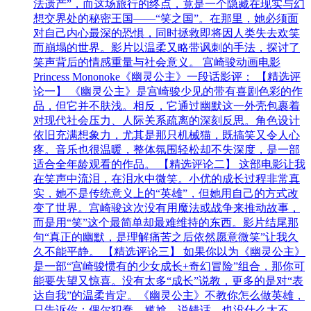
法遗产”，而这场旅行的终点，竟是一个隐藏在现实与幻
想交界处的秘密王国——“笑之国”。在那里，她必须面
对自己内心最深的恐惧，同时拯救即将因人类失去欢笑
而崩塌的世界。影片以温柔又略带讽刺的手法，探讨了
笑声背后的情感重量与社会意义。 宫崎骏动画电影
Princess Mononoke《幽灵公主》一段话影评： 【精选评
论一】 《幽灵公主》是宫崎骏少见的带有喜剧色彩的作
品，但它并不肤浅。相反，它通过幽默这一外壳包裹着
对现代社会压力、人际关系疏离的深刻反思。角色设计
依旧充满想象力，尤其是那只机械猫，既搞笑又令人心
疼。音乐也很温暖，整体氛围轻松却不失深度，是一部
适合全年龄观看的作品。 【精选评论二】 这部电影让我
在笑声中流泪，在泪水中微笑。小优的成长过程非常真
实，她不是传统意义上的“英雄”，但她用自己的方式改
变了世界。宫崎骏这次没有用魔法或战争来推动故事，
而是用“笑”这个最简单却最难维持的东西。影片结尾那
句“真正的幽默，是理解痛苦之后依然愿意微笑”让我久
久不能平静。 【精选评论三】 如果你以为《幽灵公主》
是一部“宫崎骏惯有的少女成长+奇幻冒险”组合，那你可
能要失望又惊喜。没有太多“成长”说教，更多的是对“表
达自我”的温柔肯定。《幽灵公主》不教你怎么做英雄，
只告诉你：偶尔犯蠢、尴尬、说错话，也没什么大不