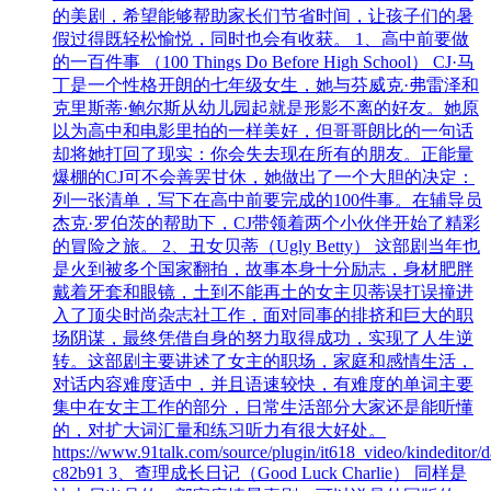
的美剧，希望能够帮助家长们节省时间，让孩子们的暑
假过得既轻松愉悦，同时也会有收获。 1、高中前要做
的一百件事 （100 Things Do Before High School） CJ·马
丁是一个性格开朗的七年级女生，她与芬威克·弗雷泽和
克里斯蒂·鲍尔斯从幼儿园起就是形影不离的好友。她原
以为高中和电影里拍的一样美好，但哥哥朗比的一句话
却将她打回了现实：你会失去现在所有的朋友。正能量
爆棚的CJ可不会善罢甘休，她做出了一个大胆的决定：
列一张清单，写下在高中前要完成的100件事。在辅导员
杰克·罗伯茨的帮助下，CJ带领着两个小伙伴开始了精彩
的冒险之旅。 2、丑女贝蒂（Ugly Betty） 这部剧当年也
是火到被多个国家翻拍，故事本身十分励志，身材肥胖
戴着牙套和眼镜，土到不能再土的女主贝蒂误打误撞进
入了顶尖时尚杂志社工作，面对同事的排挤和巨大的职
场阴谋，最终凭借自身的努力取得成功，实现了人生逆
转。这部剧主要讲述了女主的职场，家庭和感情生活，
对话内容难度适中，并且语速较快，有难度的单词主要
集中在女主工作的部分，日常生活部分大家还是能听懂
的，对扩大词汇量和练习听力有很大好处。
https://www.91talk.com/source/plugin/it618_video/kindedito
c82b91 3、查理成长日记（Good Luck Charlie） 同样是