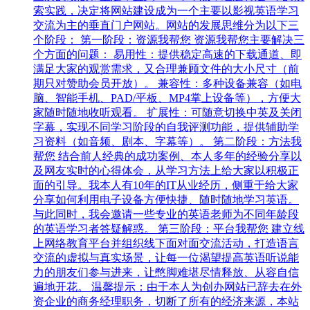
索实践，决定将网站建设成为一个主要以影视英语学习
交流为主的垂直门户网站。网站的发展思维分为以下三
个阶段： 第一阶段：资源我帮您 资源我帮您主要解决三
个方面的问题： 易用性：提供稳定高速的下载通道、即
满足大家的观赏需求，又合理兼顾文件的大小尺寸（前
期只对赞助会员开放）。 兼容性：多种设备兼容（如电
脑、智能手机、PAD/平板、MP4掌上设备等），方便大
家随时随地收听观看。 扩展性：可随意切换中英及关闭
字幕，实现不同学习阶段的自我评测功能，提供辅助学
习资料（如音频、剧本、字幕等）。 第二阶段：方法我
帮您 结合前人经典的成功案例、本人多年的经验分享以
及网友实时的心得体会，从学习方法上给大家以积极正
面的引导。我本人有10年的IT从业经历，侧重于给大家
分享如何利用电子设备方便快捷、随时随地学习英语。
与此同时，我会邀请一些专业的英语老师为不同年龄段
的英语学习者答疑解惑。 第三阶段：平台我帮您 建立线
上网络教育平台并组织线下面对面交流活动，打造语言
交流的虚拟与真实场景，让每一位渴望提高英语听说能
力的朋友们参与进来，让憋脚难堪尽情释放、从容自信
遍地开花。 温馨提示：由于本人为创办网站已辞去在外
资企业的商务经理职务，切断了所有的经济来源，本站