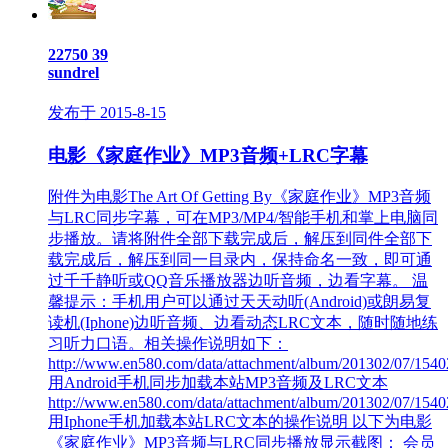
22750
39
sundrel
发布于 2015-8-15
电影《家庭作业》MP3音频+LRC字幕
附件为电影The Art Of Getting By《家庭作业》MP3音频
与LRC同步字幕，可在MP3/MP4/智能手机和掌上电脑同
步播放。请将附件全部下载完成后，解压到同件全部下
载完成后，解压到同一目录内，保持命名一致，即可通
过千千静听或QQ音乐播放器边听音频，边看字幕。 温
馨提示：手机用户可以通过天天动听(Android)或朗易复
读机(Iphone)边听音频、边看动态LRC文本，随时随地练
习听力口语。相关操作说明如下：
http://www.en580.com/data/attachment/album/201302/07/1540
用Android手机同步加载本站MP3音频及LRC文本
http://www.en580.com/data/attachment/album/201302/07/1540
用Iphone手机加载本站LRC文本的操作说明 以下为电影
《家庭作业》MP3音频与LRC同步播放显示截图： 会员