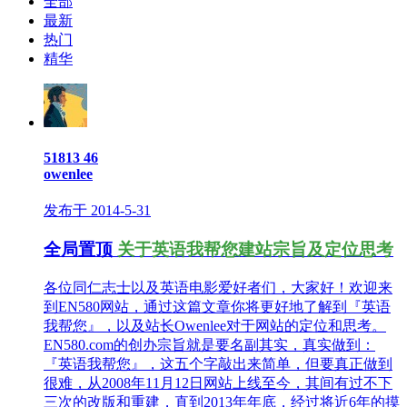
全部
最新
热门
精华
51813
46
owenlee
发布于 2014-5-31
全局置顶
关于英语我帮您建站宗旨及定位思考
各位同仁志士以及英语电影爱好者们，大家好！欢迎来
到EN580网站，通过这篇文章你将更好地了解到『英语
我帮您』，以及站长Owenlee对于网站的定位和思考。
EN580.com的创办宗旨就是要名副其实，真实做到：
『英语我帮您』，这五个字敲出来简单，但要真正做到
很难，从2008年11月12日网站上线至今，其间有过不下
三次的改版和重建，直到2013年年底，经过将近6年的摸