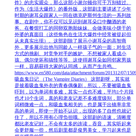
炸》的忠实观众，那么这部小谢尔顿你可千万别错过。
作为《生活大爆炸》的番外版，这部剧主要讲述了少年
时期的谢耳朵跟家人一同在德克萨斯州生活的一系列故
事。在剧中，你不仅可以见识到谢耳朵口中酗酒的老
爸、在餐馆打工的同卵双胞胎妹妹、会做美味小饼干的
外婆的真面目（这些角色在生活大爆炸中经常被提起但
从未真实出现）。这部剧除了展示小谢耳朵的高智商
外，更多展示出他与同龄人一样孩子气的一面：对生活
方式的挑剔、对竞争对手的嫉妒、不想被家人看成小
孩、偶尔使坏和搞怪等等。这使得谢耳朵如同邻家男孩
一样，容易获得大家的认同感，从而产生共鸣。
https://www.en580.com/data/attachment/forum/201312/07/
吸血鬼日记 （The Vampire Diaries） 这部剧呀，其实就
是披着吸血鬼外衣的青春偶像剧，所以，不要被吸血鬼
吓到，以为单词有多难，其实一点也不难，平均1个片段
也才10个生词，真的和老友记差不多难度级别，部分单
词稍微难一点，和吸血鬼相关的，也是属于出镜率非常
高的单词，即使一开始不认识，出现的多了自然也就记
住了，所以不用有心理负担哦。这部剧的语速，清晰度
都比老友记好，不会有太多的连读，吞音，其实听起来
会更舒服一些，然后剧里都是俊男美女，学习起来也是