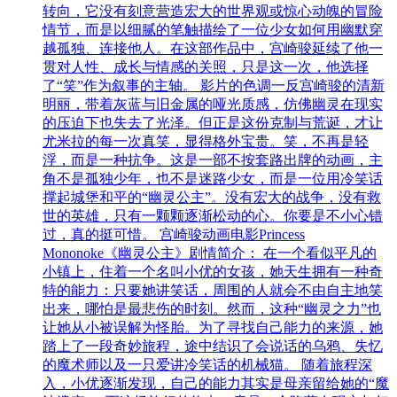
转向，它没有刻意营造宏大的世界观或惊心动魄的冒险
情节，而是以细腻的笔触描绘了一位少女如何用幽默穿
越孤独、连接他人。在这部作品中，宫崎骏延续了他一
贯对人性、成长与情感的关照，只是这一次，他选择
了“笑”作为叙事的主轴。 影片的色调一反宫崎骏的清新
明丽，带着灰蓝与旧金属的哑光质感，仿佛幽灵在现实
的压迫下也失去了光泽。但正是这份克制与荒诞，才让
尤米拉的每一次真笑，显得格外宝贵。笑，不再是轻
浮，而是一种抗争。这是一部不按套路出牌的动画，主
角不是孤独少年，也不是迷路少女，而是一位用冷笑话
撑起城堡和平的“幽灵公主”。没有宏大的战争，没有救
世的英雄，只有一颗颗逐渐松动的心。你要是不小心错
过，真的挺可惜。 宫崎骏动画电影Princess
Mononoke《幽灵公主》剧情简介： 在一个看似平凡的
小镇上，住着一个名叫小优的女孩，她天生拥有一种奇
特的能力：只要她讲笑话，周围的人就会不由自主地笑
出来，哪怕是最悲伤的时刻。然而，这种“幽灵之力”也
让她从小被误解为怪胎。为了寻找自己能力的来源，她
踏上了一段奇妙旅程，途中结识了会说话的乌鸦、失忆
的魔术师以及一只爱讲冷笑话的机械猫。 随着旅程深
入，小优逐渐发现，自己的能力其实是母亲留给她的“魔