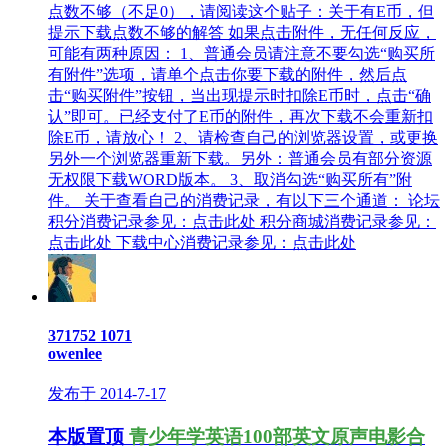
点数不够（不足0），请阅读这个贴子：关于有E币，但
提示下载点数不够的解答 如果点击附件，无任何反应，
可能有两种原因： 1、普通会员请注意不要勾选“购买所
有附件”选项，请单个点击你要下载的附件，然后点
击“购买附件”按钮，当出现提示时扣除E币时，点击“确
认”即可。已经支付了E币的附件，再次下载不会重新扣
除E币，请放心！ 2、请检查自己的浏览器设置，或更换
另外一个浏览器重新下载。另外：普通会员有部分资源
无权限下载WORD版本。 3、取消勾选“购买所有”附
件。 关于查看自己的消费记录，有以下三个通道： 论坛
积分消费记录参见：点击此处 积分商城消费记录参见：
点击此处 下载中心消费记录参见：点击此处
371752
1071
owenlee
发布于 2014-7-17
本版置顶
青少年学英语100部英文原声电影合