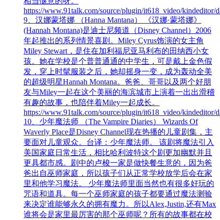
相当惬意的呀。
https://www.91talk.com/source/plugin/it618_video/kindedit
9、汉娜蒙塔娜 （Hanna Mantana） 《汉娜·蒙塔娜》
(Hannah Montana)是迪士尼频道（Disney Channel）2006
年起推出的系列情景喜剧。Miley Cyrus饰演的女主角
Miley Stewart，是住在加利福尼亚马利布的田纳西小女
孩。她在学校是个普普通通的中学生，可是戴上金色假
发，穿上时髦服装之后，她却摇身一变，成为轰动全美
的超级明星Hannah Montana。爸爸、哥哥以及两个好朋
友与Miley一起在这个美丽的海滨城市上演着一出出滑稽
有趣的故事，也陪伴着Miley一起成长。
https://www.91talk.com/source/plugin/it618_video/kindedit
10、少年魔法师 （The Vampire Diaries） Wizards Of
Waverly Place是Disney Channel现在热播的儿童剧集，主
要面对儿童观众。台译：少年魔法师。 该剧将魔法引入
美国家庭日常生活，相比哈利波特这个剧更加幽默并且
更具都市感。剧中的卢梭一家是做快餐生意的，因为爸
爸出自巫师家庭，所以孩子们从正常学校放学后会在家
里和他学习魔法。 少年魔法师里面当然也有很多好玩的
咒语和道具。每一个巫师家庭的孩子都要通过魔法测验
来决定谁能够永久的拥有魔力。所以Alex,Justin,还有Max
谁将会是家里最厉害的那个巫师呢？所有的故事都在校