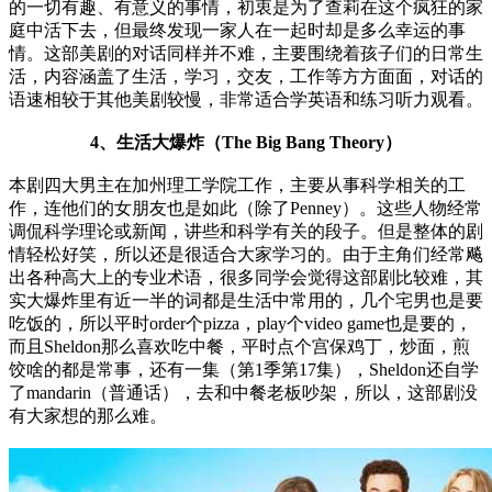
的一切有趣、有意义的事情，初衷是为了查莉在这个疯狂的家
庭中活下去，但最终发现一家人在一起时却是多么幸运的事
情。这部美剧的对话同样并不难，主要围绕着孩子们的日常生
活，内容涵盖了生活，学习，交友，工作等方方面面，对话的
语速相较于其他美剧较慢，非常适合学英语和练习听力观看。
4、生活大爆炸（The Big Bang Theory）
本剧四大男主在加州理工学院工作，主要从事科学相关的工
作，连他们的女朋友也是如此（除了Penney）。这些人物经常
调侃科学理论或新闻，讲些和科学有关的段子。但是整体的剧
情轻松好笑，所以还是很适合大家学习的。由于主角们经常飚
出各种高大上的专业术语，很多同学会觉得这部剧比较难，其
实大爆炸里有近一半的词都是生活中常用的，几个宅男也是要
吃饭的，所以平时order个pizza，play个video game也是要的，
而且Sheldon那么喜欢吃中餐，平时点个宫保鸡丁，炒面，煎
饺啥的都是常事，还有一集（第1季第17集），Sheldon还自学
了mandarin（普通话），去和中餐老板吵架，所以，这部剧没
有大家想的那么难。