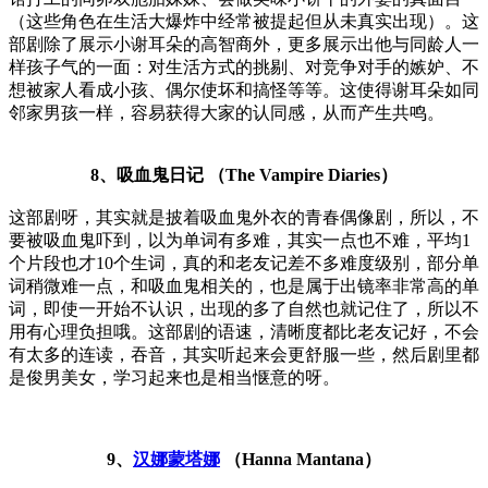
（这些角色在生活大爆炸中经常被提起但从未真实出现）。这
部剧除了展示小谢耳朵的高智商外，更多展示出他与同龄人一
样孩子气的一面：对生活方式的挑剔、对竞争对手的嫉妒、不
想被家人看成小孩、偶尔使坏和搞怪等等。这使得谢耳朵如同
邻家男孩一样，容易获得大家的认同感，从而产生共鸣。
8、吸血鬼日记 （The Vampire Diaries）
这部剧呀，其实就是披着吸血鬼外衣的青春偶像剧，所以，不
要被吸血鬼吓到，以为单词有多难，其实一点也不难，平均1
个片段也才10个生词，真的和老友记差不多难度级别，部分单
词稍微难一点，和吸血鬼相关的，也是属于出镜率非常高的单
词，即使一开始不认识，出现的多了自然也就记住了，所以不
用有心理负担哦。这部剧的语速，清晰度都比老友记好，不会
有太多的连读，吞音，其实听起来会更舒服一些，然后剧里都
是俊男美女，学习起来也是相当惬意的呀。
9、
汉娜蒙塔娜
（Hanna Mantana）