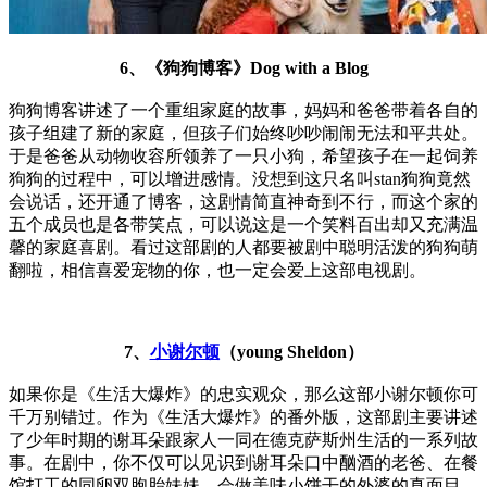
6、《狗狗博客》Dog with a Blog
狗狗博客讲述了一个重组家庭的故事，妈妈和爸爸带着各自的
孩子组建了新的家庭，但孩子们始终吵吵闹闹无法和平共处。
于是爸爸从动物收容所领养了一只小狗，希望孩子在一起饲养
狗狗的过程中，可以增进感情。没想到这只名叫stan狗狗竟然
会说话，还开通了博客，这剧情简直神奇到不行，而这个家的
五个成员也是各带笑点，可以说这是一个笑料百出却又充满温
馨的家庭喜剧。看过这部剧的人都要被剧中聪明活泼的狗狗萌
翻啦，相信喜爱宠物的你，也一定会爱上这部电视剧。
7、
小谢尔顿
（young Sheldon）
如果你是《生活大爆炸》的忠实观众，那么这部小谢尔顿你可
千万别错过。作为《生活大爆炸》的番外版，这部剧主要讲述
了少年时期的谢耳朵跟家人一同在德克萨斯州生活的一系列故
事。在剧中，你不仅可以见识到谢耳朵口中酗酒的老爸、在餐
馆打工的同卵双胞胎妹妹、会做美味小饼干的外婆的真面目