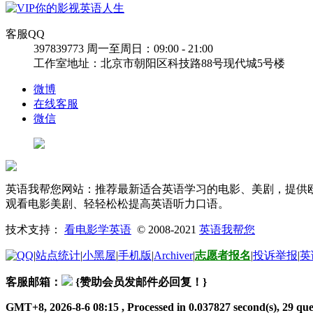
客服QQ
397839773
周一至周日：09:00 - 21:00
工作室地址：北京市朝阳区科技路88号现代城5号楼
微博
在线客服
微信
英语我帮您网站：推荐最新适合英语学习的电影、美剧，提供欧
观看电影美剧、轻轻松松提高英语听力口语。
技术支持：
看电影学英语
© 2008-2021
英语我帮您
|
站点统计
|
小黑屋
|
手机版
|
Archiver
|
志愿者报名
|
投诉举报
|
英
客服邮箱：
{赞助会员发邮件必回复！}
GMT+8, 2026-8-6 08:15
, Processed in 0.037827 second(s), 29 quer