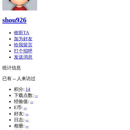
shou926
收听TA
加为好友
给我留言
打个招呼
发送消息
统计信息
已有
--
人来访过
积分:
14
下载点数:
--
经验值:
--
E币:
--
好友:
--
日志:
--
相册:
--