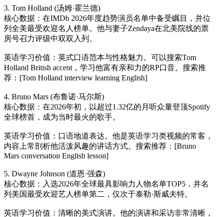
3. Tom Holland (汤姆·霍兰德)
核心数据：在IMDb 2026年度趋势演员名单中备受瞩目，并位
列全美最受欢迎名人榜单。他与妻子Zendaya在北美院线的票
房号召力评级中双双入列。
英语学习价值：英式口语范本与性格魅力。可以搜索Tom
Holland British accent，学习他富有亲和力的RP口音。搜索推
荐：[Tom Holland interview learning English]
4. Bruno Mars (布鲁诺·马尔斯)
核心数据：在2026年初，以超过1.32亿的月听众量登顶Spotify
全球榜首，成为当时最火的歌手。
英语学习价值：口语地道表达。他是英语学习类视频的常客，
内容上常剖析他活泼风趣的讲话方式。搜索推荐：[Bruno
Mars conversation English lesson]
5. Dwayne Johnson (道恩·强森)
核心数据：入选2026年全球最具影响力人物名单TOP5，并名
列美国最受欢迎艺人榜单第二，仅次于泰勒·斯威夫特。
英语学习价值：清晰的美式演讲。他的演讲和采访非常清晰，