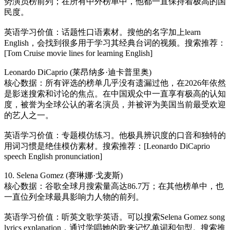
势演员榜前列；在所有中外榜单中，他都一直保持着极高的国
民度。
英语学习价值：话题性口语素材。搜他的名字加上learn
English，会找到很多用于学习其经典台词的视频。搜索推荐：
[Tom Cruise movie lines for learning English]
Leonardo DiCaprio (莱昂纳多·迪卡普里奥)
核心数据：所有评选的榜单几乎没有遗漏过他，在2026年依然
是影迷搜索和讨论的焦点。在中国观众中一直享有极高的认知
度，被誉为全球公认的著名演员，并被评为美国当前最受欢迎
的艺人之一。
英语学习价值：专题模仿练习。他极具辨识度的口音和独特的
用词习惯是绝佳模仿素材。搜索推荐：[Leonardo DiCaprio
speech English pronunciation]
10. Selena Gomez (赛琳娜·戈麦斯)
核心数据：谷歌全球月搜索量高达86.7万；在其他榜单中，也
一直位列全球最具影响力人物的前列。
英语学习价值：听英文歌学英语。可以搜索Selena Gomez song
lyrics explanation，通过学唱她的歌来记忆单词和句型。搜索推