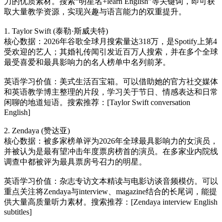
力的优质素材。搜索“明星名+learn English”等关键词，即可获
取大量教学资源，实现兴趣与语言能力的双重提升。
1. Taylor Swift (泰勒·斯威夫特)
核心数据：2026年谷歌全球月搜索量达318万，是Spotify上第4
受欢迎的艺人；其婚礼传闻引发近百万人搜索，并在多个全球
最受喜爱和最具影响力的名人榜单中名列前茅。
英语学习价值：美式生活百宝箱。可以借助她的官方社交媒体
和英语教学博主整理的片段，学习关于节日、情感表达和日常
闲聊的地道短语。搜索推荐：[Taylor Swift conversation
English]
2. Zendaya (赞达亚)
核心数据：被多家榜单评为2026年全球最具影响力的女演员，
并被认为是最有望冲击年度票房榜首的演员。在多家业内院线
调查中都被评为最具票房号召力的明星。
英语学习价值：杂志专访文本精读与电影访谈音频模仿。可以
重点关注将Zendaya与interview、magazine结合的长尾词，能提
供大量高质量听力素材。搜索推荐：[Zendaya interview English
subtitles]