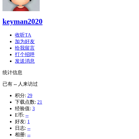
keyman2020
收听TA
加为好友
给我留言
打个招呼
发送消息
统计信息
已有
--
人来访过
积分:
29
下载点数:
21
经验值:
3
E币:
--
好友:
1
日志:
--
相册:
--